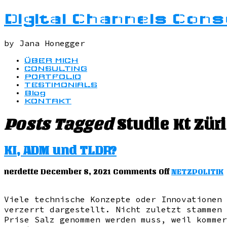
Digital Channels Cons
by Jana Honegger
ÜBER MICH
CONSULTING
PORTFOLIO
TESTIMONIALS
Blog
KONTAKT
Posts Tagged
Studie Kt Zür
KI, ADM und TLDR?
on
nerdette
December 8, 2021
Comments Off
NETZPOLITIK
KI,
ADM
und
Viele technische Konzepte oder Innovationen 
TLDR?
verzerrt dargestellt. Nicht zuletzt stammen 
Prise Salz genommen werden muss, weil kommer