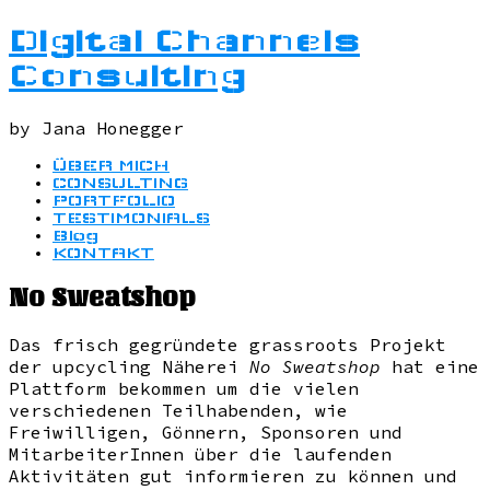
Digital Channels
Consulting
by Jana Honegger
ÜBER MICH
CONSULTING
PORTFOLIO
TESTIMONIALS
Blog
KONTAKT
No Sweatshop
Das frisch gegründete grassroots Projekt
der upcycling Näherei
No Sweatshop
hat eine
Plattform bekommen um die vielen
verschiedenen Teilhabenden, wie
Freiwilligen, Gönnern, Sponsoren und
MitarbeiterInnen über die laufenden
Aktivitäten gut informieren zu können und