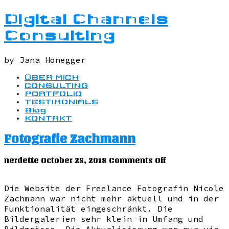
Digital Channels
Consulting
by Jana Honegger
ÜBER MICH
CONSULTING
PORTFOLIO
TESTIMONIALS
Blog
KONTAKT
Fotografie Zachmann
on
nerdette
October 25, 2018
Comments Off
Fotografie
Zachmann
Die Website der Freelance Fotografin Nicole
Zachmann war nicht mehr aktuell und in der
Funktionalität eingeschränkt. Die
Bildergalerien sehr klein in Umfang und
Bildgrösse. Die Aktualisierung war nur via